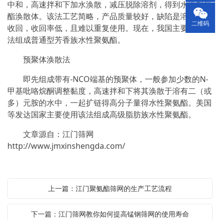
中和，高速拌和下加水涣散，减压脱除溶剂，得到水性聚氨
酯涣散体。该法工艺简略，产品质量较好，缺陷是溶剂需求
二维码
收回，收回率低，且难以重复使用。现在，我国主要运用该
法组成普通型芳香族水性聚氨酯。
预聚体涣散法
即先组成带有-NCO端基的预聚体，一般参加少数的N-
甲基吡咯烷酮调整黏度，高速拌和下将其涣散于溶有二（或
多）元胺的水中，一起扩链得高分子量得水性聚氨酯。美国
等发达国家主要使用该法组成高级脂肪族水性聚氨酯。
文章源自：江门筛网
http://www.jmxinshengda.com/
上一篇：江门聚氨酯筛网的生产工艺流程
下一篇：江门筛网教你如何提高锰钢筛网的使用寿命