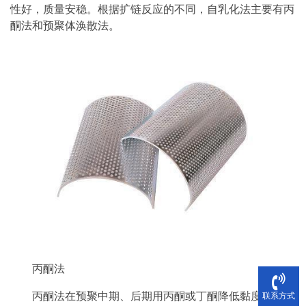
性好，质量安稳。根据扩链反应的不同，自乳化法主要有丙
酮法和预聚体涣散法。
丙酮法
丙酮法在预聚中期、后期用丙酮或丁酮降低黏度，经过
联系方式